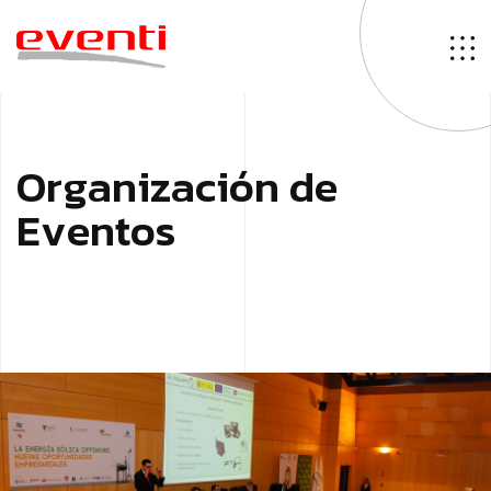
O
r
g
a
n
i
z
a
c
i
ó
n
d
e
E
v
e
n
t
o
s